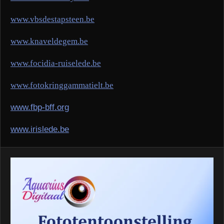
www.vbsdestapsteen.be
www.knaveldegem.be
www.focidia-ruiselede.be
www.fotokringgammatielt.be
www.
fbp-bff.org
www.irislede.be