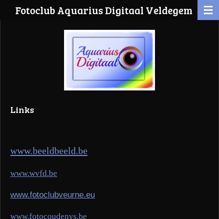
Fotoclub Aquarius Digitaal Veldegem
Ga
direct
naar
de
hoofdinhoud
Links
www.beeldbeeld.be
www.wvfd.be
www.fotoclubveurne.eu
www.fotocoudenys.be