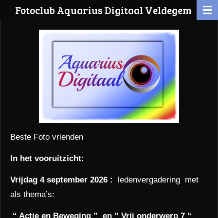
Fotoclub Aquarius Digitaal Veldegem
Ga
direct
naar
de
hoofdinhoud
Beste Foto vrienden
In het vooruitzicht:
Vrijdag 4 september 2026 :
ledenvergadering met
als thema’s:
“ Actie en Beweging ” en ” Vrij onderwerp 7 “